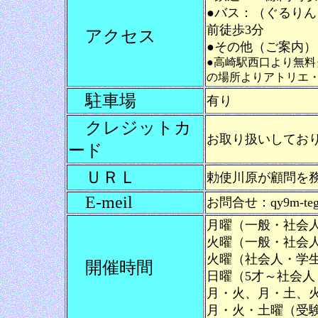
●バス：（ぐるりん
前徒歩3分
アクセス
●その他（ご案内）
●高崎駅西口より無
の場所よりアトリエ・
駐車場
有り
クレジットカ
お取り扱いしてお
ード
ＵＲＬ
勅使川原が顧問を務める流
E-meil
お問合せ：qy9m-tegw@
月曜（一般・社会人）
火曜（一般・社会人）
火曜（社会人・学生）
開催時間
日曜（5才～社会人・
月・火、月・土、
月・火・土曜（受