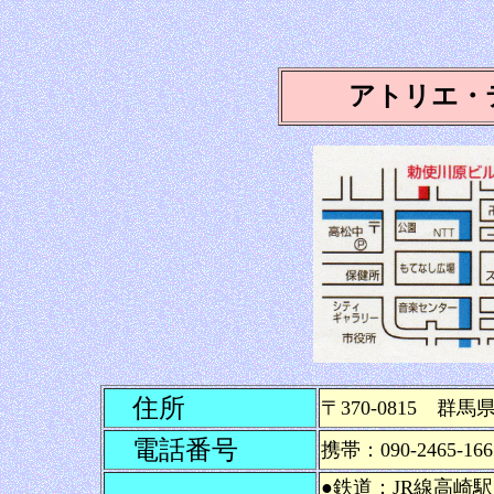
アトリエ・
住所
〒370-0815 群
電話番号
携帯：090-2465-166
●鉄道：JR線高崎駅